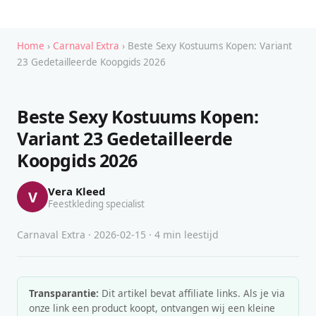
Home
›
Carnaval Extra
› Beste Sexy Kostuums Kopen: Variant
23 Gedetailleerde Koopgids 2026
Beste Sexy Kostuums Kopen:
Variant 23 Gedetailleerde
Koopgids 2026
Vera Kleed
V
Feestkleding specialist
Carnaval Extra · 2026-02-15 · 4 min leestijd
Transparantie:
Dit artikel bevat affiliate links. Als je via
onze link een product koopt, ontvangen wij een kleine