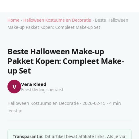
Home
›
Halloween Kostuums en Decoratie
› Beste Halloween
Make-up Pakket Kopen: Compleet Make-up Set
Beste Halloween Make-up
Pakket Kopen: Compleet Make-
up Set
Vera Kleed
V
Feestkleding specialist
Halloween Kostuums en Decoratie · 2026-02-15 · 4 min
leestijd
Transparantie:
Dit artikel bevat affiliate links. Als je via