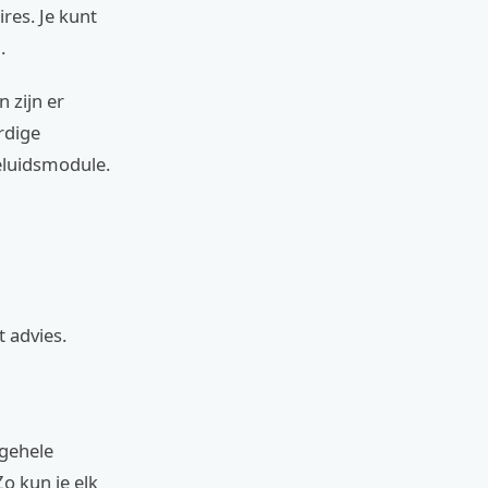
res. Je kunt
.
 zijn er
rdige
geluidsmodule.
 advies.
lgehele
o kun je elk