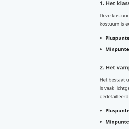
1. Het kla
Deze kostuums
kostuum is ee
Pluspunte
Minpunte
2. Het va
Het bestaat 
is vaak licht
gedetailleerd
Pluspunte
Minpunte