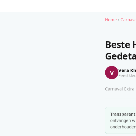
Home
›
Carnava
Beste 
Gedeta
Vera Kl
V
Feestkled
Carnaval Extra 
Transparanti
ontvangen wij
onderhouden