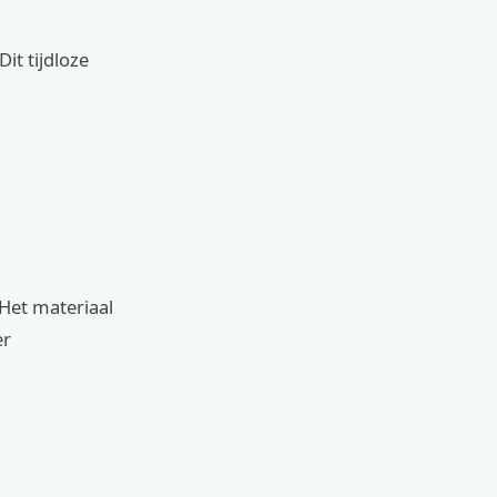
it tijdloze
Het materiaal
er