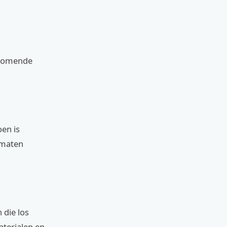
orkomende
en is
 maten
 die los
aterialen en