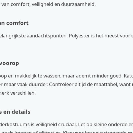
jn van comfort, veiligheid en duurzaamheid.
en comfort
 belangrijkste aandachtspunten. Polyester is het meest vo
 voorop
oop en makkelijk te wassen, maar ademt minder goed. Kato
r maar vaak duurder. Controleer altijd de maattabel, want
erk verschillen.
 en details
nderkostuums is veiligheid cruciaal. Let op kleine onderdelen
 zoals knopen of glittertjes. Kies voor brandvertragende m