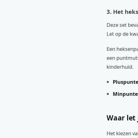
3. Het hek
Deze set bev
Let op de kwal
Een heksenpak
een puntmuts 
kinderhuid.
Pluspunte
Minpunte
Waar let 
Het kiezen va