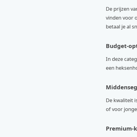
De prijzen va
vinden voor 
betaal je al s
Budget-opti
In deze cate
een heksenho
Middensegm
De kwaliteit 
of voor jonge
Premium-ko