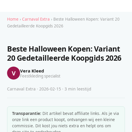
Home
›
Carnaval Extra
› Beste Halloween Kopen: Variant 20
Gedetailleerde Koopgids 2026
Beste Halloween Kopen: Variant
20 Gedetailleerde Koopgids 2026
Vera Kleed
V
Feestkleding specialist
Carnaval Extra · 2026-02-15 · 3 min leestijd
Transparantie:
Dit artikel bevat affiliate links. Als je via
onze link een product koopt, ontvangen wij een kleine
commissie. Dit kost jou niets extra en helpt ons om
deze site te onderhouden.