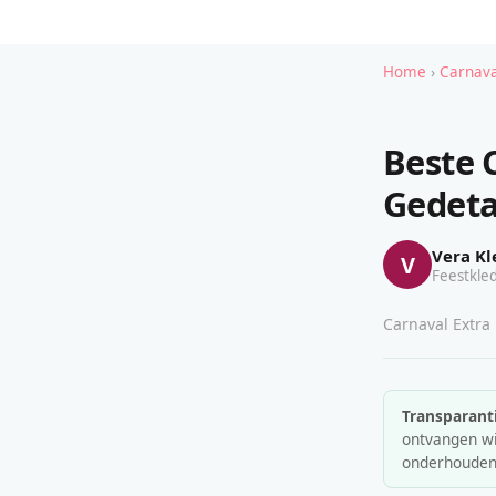
Home
›
Carnava
Beste 
Gedeta
Vera Kl
V
Feestkled
Carnaval Extra 
Transparanti
ontvangen wij
onderhouden