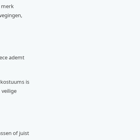
r merk
ewegingen,
eece ademt
erkostuums is
 veilige
ssen of juist