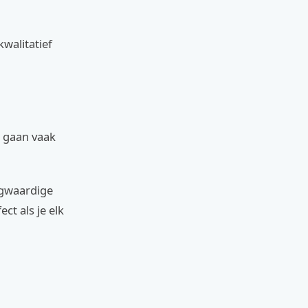
kwalitatief
 gaan vaak
ogwaardige
fect als je elk