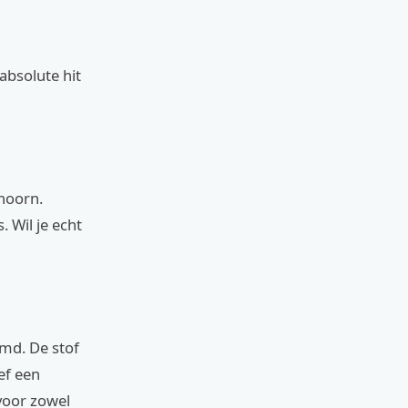
absolute hit
 hoorn.
. Wil je echt
md. De stof
ef een
 voor zowel