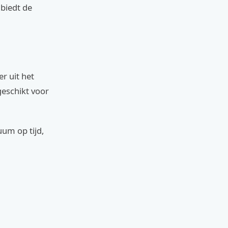
 biedt de
r uit het
geschikt voor
um op tijd,