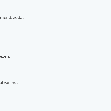
demend, zodat
iezen.
al van het