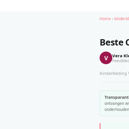
Home
›
Kinderk
Beste 
Vera Kl
V
Feestkled
Kinderkleding V
Transparanti
ontvangen wij
onderhouden