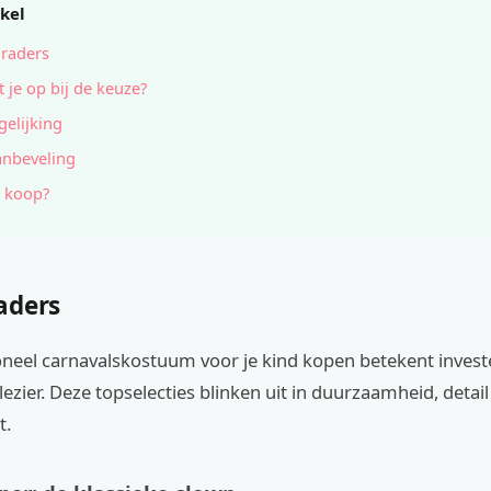
ikel
raders
t je op bij de keuze?
gelijking
anbeveling
 koop?
aders
oneel carnavalskostuum voor je kind kopen betekent invest
plezier. Deze topselecties blinken uit in duurzaamheid, detail
t.