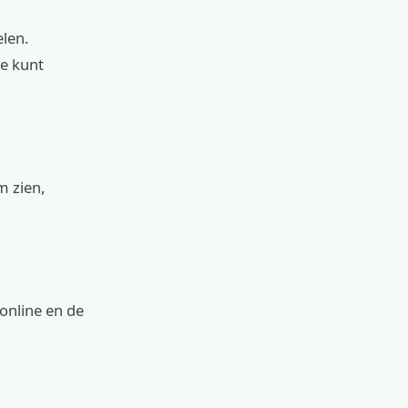
elen.
Je kunt
m zien,
 online en de