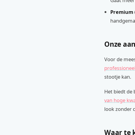
Gaat meer
Premium (
handgemaak
Onze aan
Voor de mees
professionee
stootje kan.
Het biedt de 
van hoge kwal
look zonder d
Waar te 