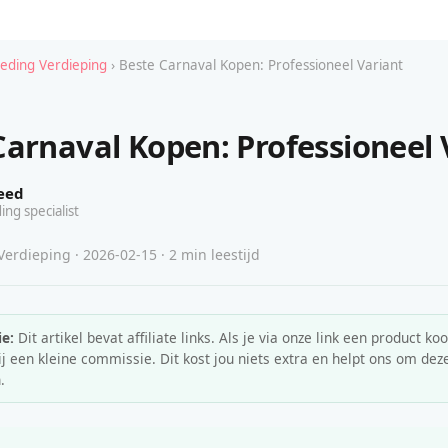
leding Verdieping
› Beste Carnaval Kopen: Professioneel Variant
Carnaval Kopen: Professioneel 
eed
ing specialist
erdieping · 2026-02-15 · 2 min leestijd
e:
Dit artikel bevat affiliate links. Als je via onze link een product koo
 een kleine commissie. Dit kost jou niets extra en helpt ons om deze
.