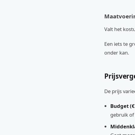
Maatvoeri
Valt het kost
Een iets te g
onder kan.
Prijsverg
De prijs vari
Budget (€2
gebruik of
Middenkla