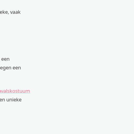
eke, vaak
t een
 tegen een
avalskostuum
een unieke