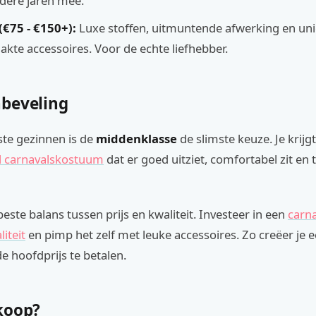
dere jaren mee.
€75 - €150+):
Luxe stoffen, uitmuntende afwerking en uni
te accessoires. Voor de echte liefhebber.
beveling
te gezinnen is de
middenklasse
de slimste keuze. Je krijg
l carnavalskostuum
dat er goed uitziet, comfortabel zit en
beste balans tussen prijs en kwaliteit. Investeer in een
carn
iteit
en pimp het zelf met leuke accessoires. Zo creëer je 
e hoofdprijs te betalen.
koop?