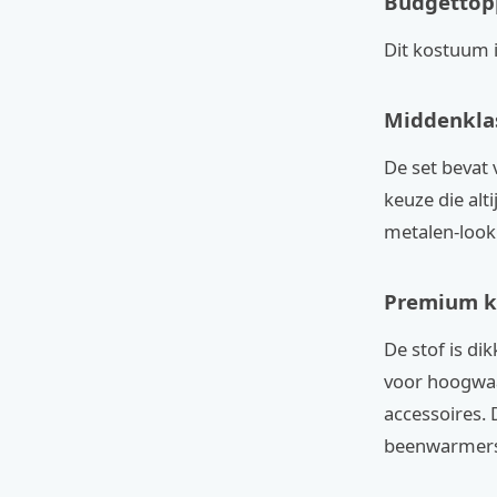
Budgettopp
Dit kostuum i
Middenklas
De set bevat 
keuze die alt
metalen-look
Premium k
De stof is di
voor hoogwaa
accessoires.
beenwarmers.