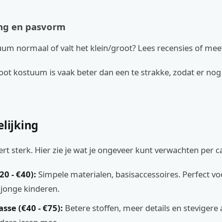
ng en pasvorm
uum normaal of valt het klein/groot? Lees recensies of meet
root kostuum is vaak beter dan een te strakke, zodat er nog
elijking
eert sterk. Hier zie je wat je ongeveer kunt verwachten per c
0 - €40):
Simpele materialen, basisaccessoires. Perfect v
 jonge kinderen.
sse (€40 - €75):
Betere stoffen, meer details en stevigere 