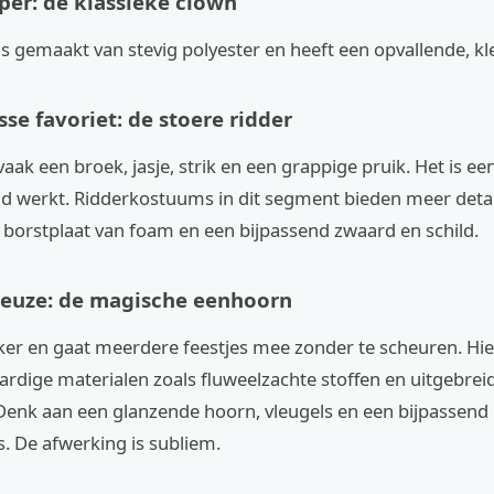
er: de klassieke clown
s gemaakt van stevig polyester en heeft een opvallende, kle
se favoriet: de stoere ridder
vaak een broek, jasje, strik en een grappige pruik. Het is een
ijd werkt. Ridderkostuums in dit segment bieden meer detai
 borstplaat van foam en een bijpassend zwaard en schild.
euze: de magische eenhoorn
kker en gaat meerdere feestjes mee zonder te scheuren. Hier
rdige materialen zoals fluweelzachte stoffen en uitgebrei
 Denk aan een glanzende hoorn, vleugels en een bijpassend
 De afwerking is subliem.