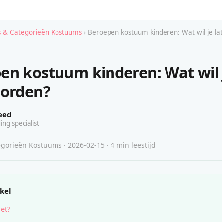
 & Categorieën Kostuums
› Beroepen kostuum kinderen: Wat wil je la
en kostuum kinderen: Wat wil 
worden?
eed
ing specialist
gorieën Kostuums · 2026-02-15 · 4 min leestijd
ikel
het?