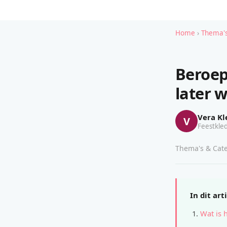
Home
›
Thema's
Beroep
later 
Vera Kl
V
Feestkled
Thema's & Cate
In dit art
Wat is 