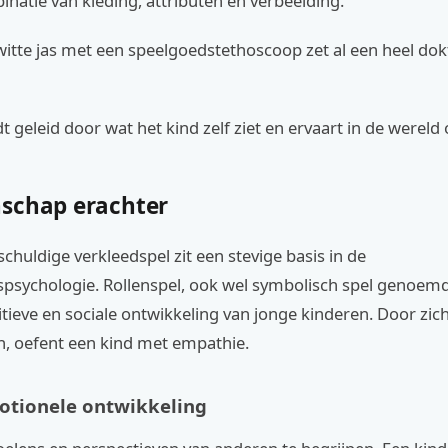
binatie van kleding, attributen en verbeelding.
itte jas met een speelgoedstethoscoop zet al een heel dok
t geleid door wat het kind zelf ziet en ervaart in de wereld
schap erachter
schuldige verkleedspel zit een stevige basis in de
psychologie. Rollenspel, ook wel symbolisch spel genoemd,
tieve en sociale ontwikkeling van jonge kinderen. Door zic
n, oefent een kind met empathie.
otionele ontwikkeling