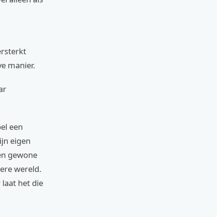
rsterkt
ve manier.
ar
pel een
ijn eigen
een gewone
ere wereld.
laat het die