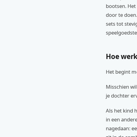
bootsen. Het 
door te doen. 
sets tot stev
speelgoedste
Hoe werk
Het begint me
Misschien wi
je dochter er
Als het kind h
in een ander
nagedaan: ee