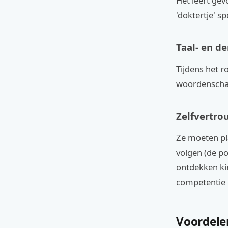
Het leert gev
'doktertje' s
Taal- en d
Tijdens het r
woordenschat
Zelfvertro
Ze moeten pl
volgen (de po
ontdekken kin
competentie e
Voordele