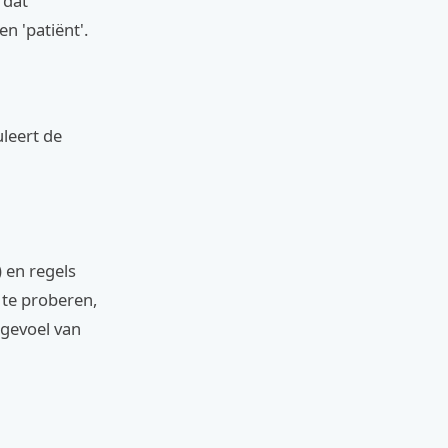
 dat
n 'patiënt'.
uleert de
 en regels
 te proberen,
 gevoel van