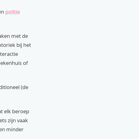
een
politie
maken met de
oriek bij het
teractie
iekenhuis of
ditioneel (de
t elk beroep
ets zijn vaak
ren minder