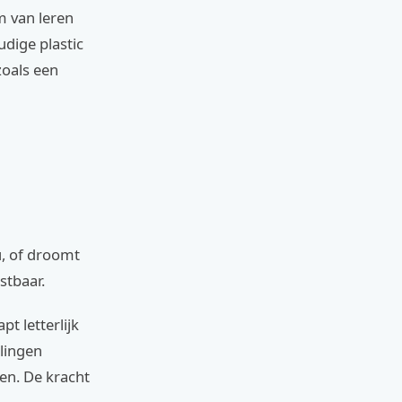
m van leren
udige plastic
zoals een
u, of droomt
stbaar.
pt letterlijk
lingen
en. De kracht