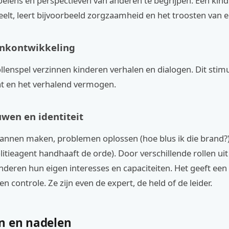
oelens en perspectieven van anderen te begrijpen. Een kind
peelt, leert bijvoorbeeld zorgzaamheid en het troosten van ee
enkontwikkeling
ollenspel verzinnen kinderen verhalen en dialogen. Dit stim
 en het verhalend vermogen.
uwen en identiteit
annen maken, problemen oplossen (hoe blus ik die brand?)
litieagent handhaaft de orde). Door verschillende rollen uit
deren hun eigen interesses en capaciteiten. Het geeft een
n controle. Ze zijn even de expert, de held of de leider.
n en nadelen