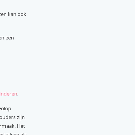
uten kan ook
 en een
inderen
.
 volop
ouders zijn
ermaak. Het
l alleen als