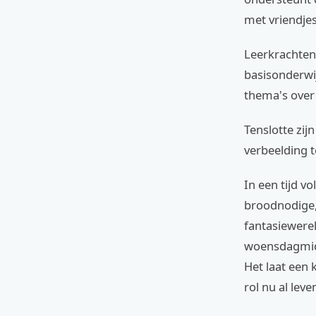
met vriendjes
Leerkrachten
basisonderwi
thema's over
Tenslotte zij
verbeelding t
In een tijd v
broodnodige,
fantasiewerel
woensdagmidd
Het laat een 
rol nu al leve