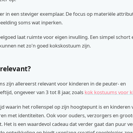
ver in een steviger exemplaar. De focus op materiële attrib
beelding soms wat inperken.
elgoed laat ruimte voor eigen invulling. Een simpel schort
 kunnen net zo'n goed kokskostuum zijn.
 relevant?
 zijn allereerst relevant voor kinderen in de peuter- en
eftijd, ongeveer van 3 tot 8 jaar, zoals
kok kostuums voor k
ftijd waarin het rollenspel op zijn hoogtepunt is en kinderen
en met identiteiten. Ook voor ouders, verzorgers en groot
t. Het is een waardevol cadeau dat verder gaat dan puur v
e ontwikkeling en biedt urenlang creatief speelplezier, zowe