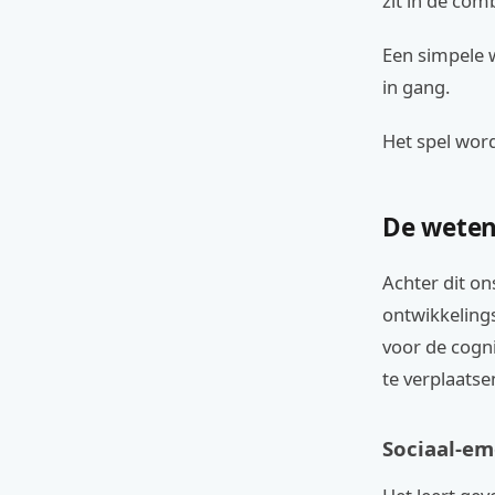
zit in de com
Een simpele w
in gang.
Het spel word
De weten
Achter dit on
ontwikkelings
voor de cogni
te verplaatse
Sociaal-em