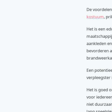
De voordelen 
kostuum
, pr
Het is een e
maatschappij 
aankleden en 
bevorderen a
brandweerka
Een potentiee
verpleegster 
Het is goed 
voor iedereen
niet duurzaa
lang speelple