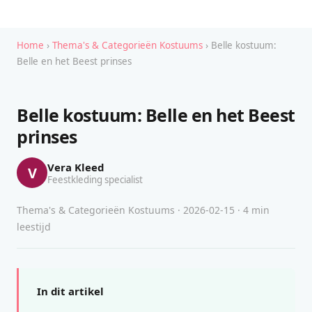
Home
›
Thema's & Categorieën Kostuums
› Belle kostuum:
Belle en het Beest prinses
Belle kostuum: Belle en het Beest
prinses
Vera Kleed
V
Feestkleding specialist
Thema's & Categorieën Kostuums · 2026-02-15 · 4 min
leestijd
In dit artikel