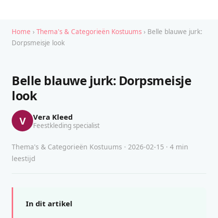
Home
›
Thema's & Categorieën Kostuums
› Belle blauwe jurk:
Dorpsmeisje look
Belle blauwe jurk: Dorpsmeisje
look
Vera Kleed
V
Feestkleding specialist
Thema's & Categorieën Kostuums · 2026-02-15 · 4 min
leestijd
In dit artikel