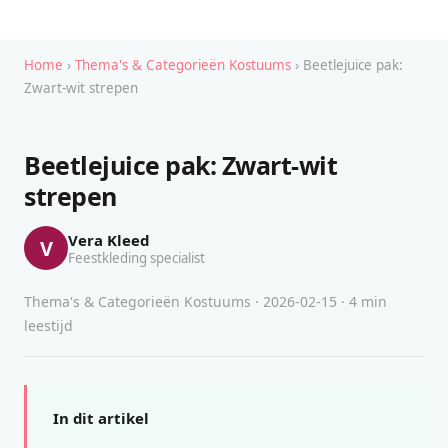
Home
›
Thema's & Categorieën Kostuums
› Beetlejuice pak:
Zwart-wit strepen
Beetlejuice pak: Zwart-wit
strepen
Vera Kleed
V
Feestkleding specialist
Thema's & Categorieën Kostuums · 2026-02-15 · 4 min
leestijd
In dit artikel