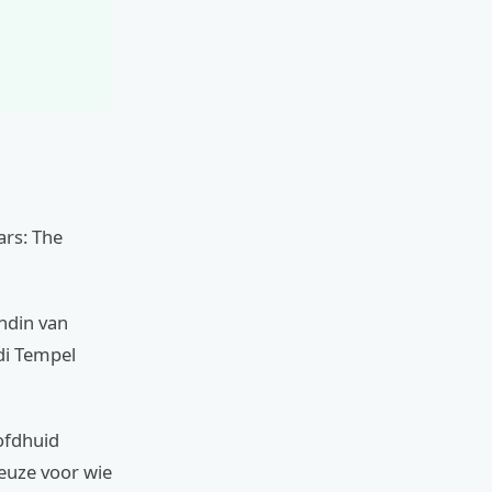
ars: The
ndin van
di Tempel
ofdhuid
keuze voor wie