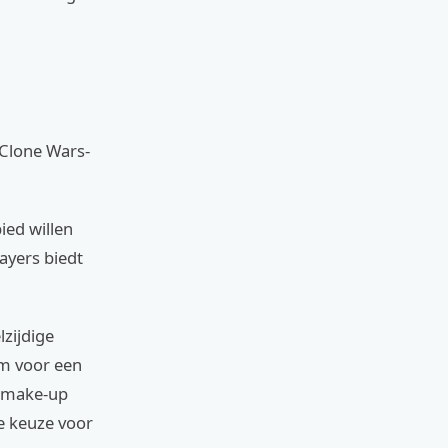
 Clone Wars-
ied willen
ayers biedt
zijdige
um voor een
e make-up
ke keuze voor