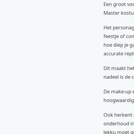
Een groot voor
Master kost
Het personag
feestje of co
hoe diep je g
accurate repl
Dit maakt he
nadeel is de 
De make-up e
hoogwaardige 
Ook herkent n
onderhoud in
lekku moet g