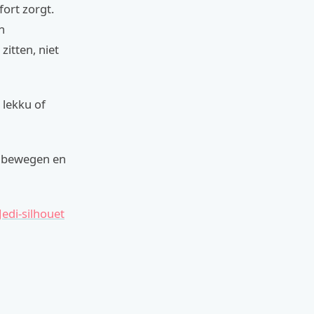
fort zorgt.
n
zitten, niet
 lekku of
k bewegen en
edi-silhouet