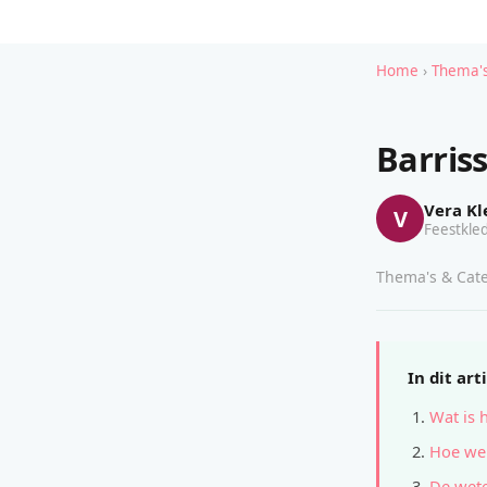
Home
›
Thema's
Barris
Vera Kl
V
Feestkled
Thema's & Cate
In dit art
Wat is 
Hoe wer
De wete