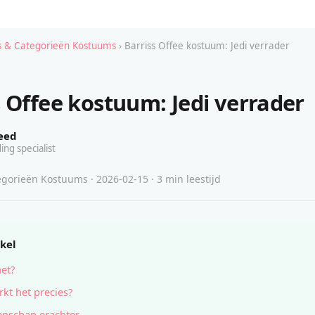
 & Categorieën Kostuums
› Barriss Offee kostuum: Jedi verrader
s Offee kostuum: Jedi verrader
eed
ing specialist
gorieën Kostuums · 2026-02-15 · 3 min leestijd
ikel
het?
kt het precies?
nschap erachter