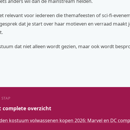
iets anders wil dan de mainstream helden.
het relevant voor iedereen die themafeesten of sci-fi-even
gesprek dat je start over haar motieven en verraad maakt 
t.
ostuum dat niet alleen wordt gezien, maar ook wordt bespr
 STAP
t complete overzicht
den kostuum volwassenen kopen 2026: Marvel en DC compl