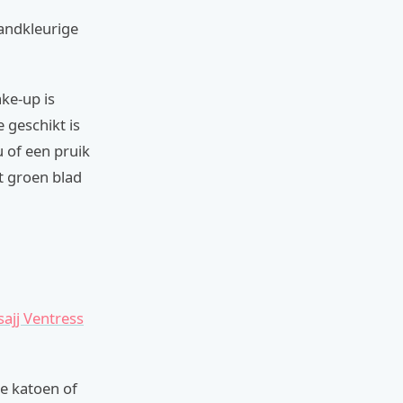
zandkleurige
ke-up is
 geschikt is
u of een pruik
t groen blad
sajj Ventress
re katoen of