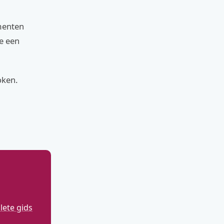
ementen
je een
oken.
ete gids