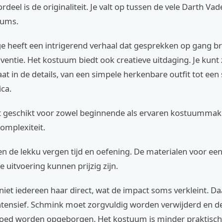
deel is de originaliteit. Je valt op tussen de vele Darth Vad
uums.
e heeft een intrigerend verhaal dat gesprekken op gang b
nventie. Het kostuum biedt ook creatieve uitdaging. Je kunt 
aat in de details, van een simpele herkenbare outfit tot een
ica.
t geschikt voor zowel beginnende als ervaren kostuummak
complexiteit.
n de lekku vergen tijd en oefening. De materialen voor ee
uitvoering kunnen prijzig zijn.
iet iedereen haar direct, wat de impact soms verkleint. Da
tensief. Schmink moet zorgvuldig worden verwijderd en de
oed worden opgeborgen. Het kostuum is minder praktisch