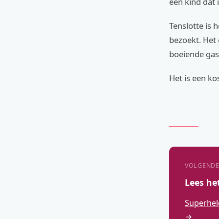
een kind dat 
Tenslotte is 
bezoekt. Het 
boeiende gas
Het is een k
VOLGENDE
Lees he
Superhel
→