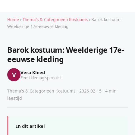
Home
›
Thema's & Categorieën Kostuums
› Barok kostuum:
Weelderige 17e-eeuwse kleding
Barok kostuum: Weelderige 17e-
eeuwse kleding
Vera Kleed
V
Feestkleding specialist
Thema's & Categorieën Kostuums · 2026-02-15 · 4 min
leestijd
In dit artikel