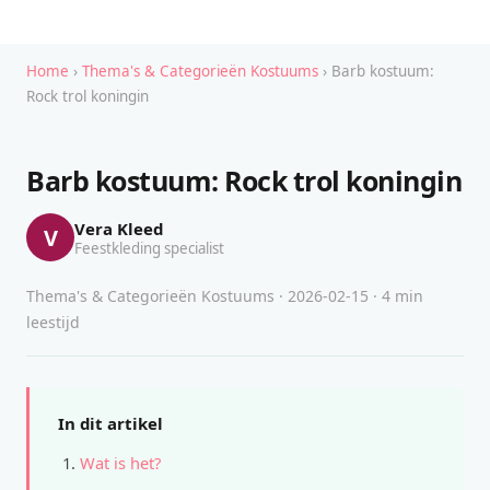
Home
›
Thema's & Categorieën Kostuums
› Barb kostuum:
Rock trol koningin
Barb kostuum: Rock trol koningin
Vera Kleed
V
Feestkleding specialist
Thema's & Categorieën Kostuums · 2026-02-15 · 4 min
leestijd
In dit artikel
Wat is het?