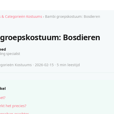
 & Categorieën Kostuums
› Bambi groepskostuum: Bosdieren
groepskostuum: Bosdieren
eed
ing specialist
gorieën Kostuums · 2026-02-15 · 5 min leestijd
ikel
het?
kt het precies?
nschap erachter