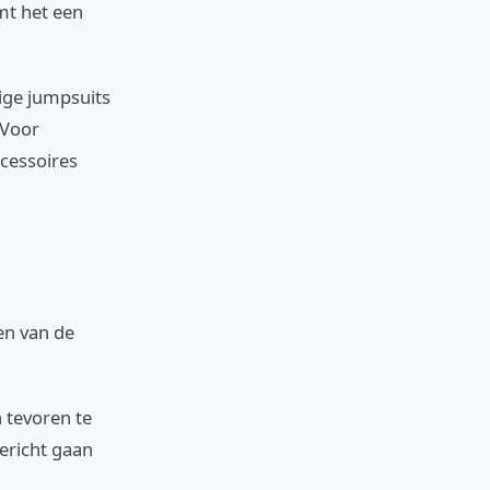
mt het een
ige jumpsuits
 Voor
ccessoires
en van de
 tevoren te
ericht gaan