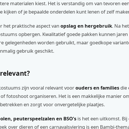
etere materialen kiest. Het is verstandig om van tevoren ee
 te kijken of je bepaalde onderdelen kunt lenen of zelf make
 er het praktische aspect van
opslag en hergebruik
. Na he
ostuums opbergen. Kwalitatief goede pakken kunnen jare
e gelegenheden worden gebruikt, maar goedkope variant
nmalig gebruik geschikt.
 relevant?
ostuums zijn vooral relevant voor
ouders en families
die 
 of fotoshoot organiseren. Het is een makkelijke manier om
betrekken en zorgt voor onvergetelijke plaatjes.
olen, peuterspeelzalen en BSO's
is het een uitkomst. Bij
eek over dieren of een carnavalsviering is een Bambi-them