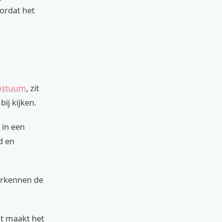
ordat het
kostuum
, zit
ij kijken.
 in een
d en
erkennen de
it maakt het