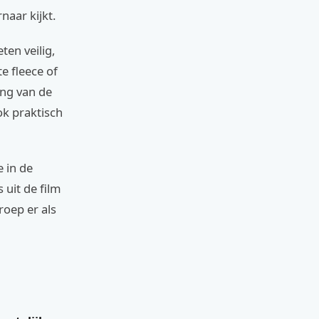
naar kijkt.
en veilig,
e fleece of
ing van de
ok praktisch
e in de
uit de film
roep er als