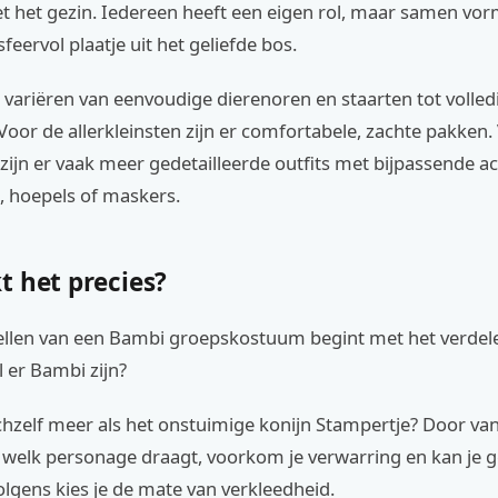
t het gezin. Iedereen heeft een eigen rol, maar samen vor
feervol plaatje uit het geliefde bos.
variëren van eenvoudige dierenoren en staarten tot volled
oor de allerkleinsten zijn er comfortabele, zachte pakken.
ijn er vaak meer gedetailleerde outfits met bijpassende a
, hoepels of maskers.
t het precies?
llen van een Bambi groepskostuum begint met het verdel
l er Bambi zijn?
ichzelf meer als het onstuimige konijn Stampertje? Door van
 welk personage draagt, voorkom je verwarring en kan je g
lgens kies je de mate van verkleedheid.