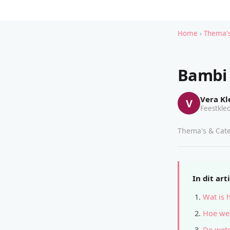
Home
›
Thema's
Bambi 
Vera Kl
V
Feestkled
Thema's & Cate
In dit art
Wat is 
Hoe wer
De wete