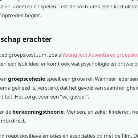
zien, ademen en spelen. Test de kostuums even kort uit vo
f optreden begint.
schap erachter
oed groepskostuum, zoals
Young Jedi Adventures groeps
en een leuk idee; er komt ook wat psychologie en ontwerp b
 van
groepscohesie
speelt een grote rol. Wanneer iedereen
ema gekleed is, versterkt dat het gevoel van saamhorighei
titeit. Het zorgt voor een "wij-gevoel".
 er de
herkenningstheorie
. Mensen, en zeker kinderen, h
ambi direct.
g roept positieve emoties en associaties op met de film. D