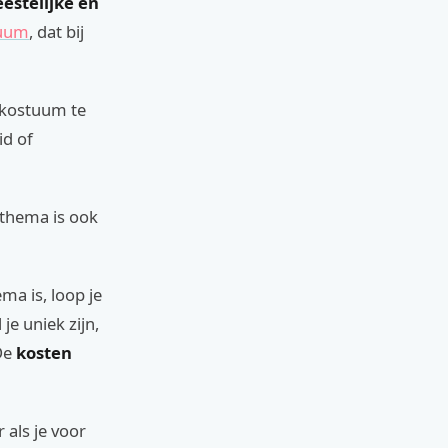
eestelijke en
tuum
, dat bij
l kostuum te
id of
 thema is ook
ma is, loop je
e uniek zijn,
De
kosten
 als je voor