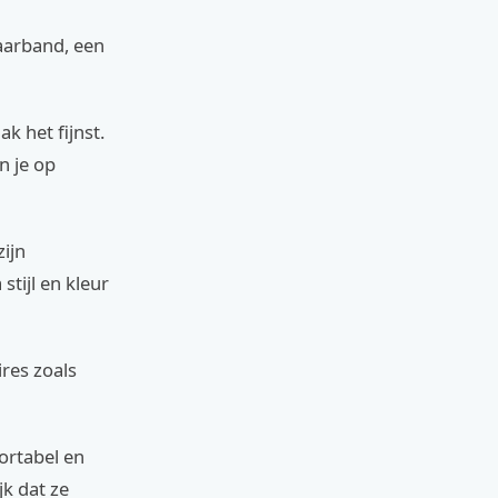
haarband, een
k het fijnst.
n je op
zijn
stijl en kleur
res zoals
ortabel en
jk dat ze