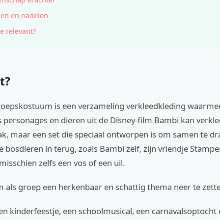
en en nadelen
e relevant?
t?
oepskostuum is een verzameling verkleedkleding waarmee
s personages en dieren uit de Disney-film Bambi kan verkle
k, maar een set die speciaal ontworpen is om samen te dra
 bosdieren in terug, zoals Bambi zelf, zijn vriendje Stamper
isschien zelfs een vos of een uil.
m als groep een herkenbaar en schattig thema neer te zett
en kinderfeestje, een schoolmusical, een carnavalsoptocht 