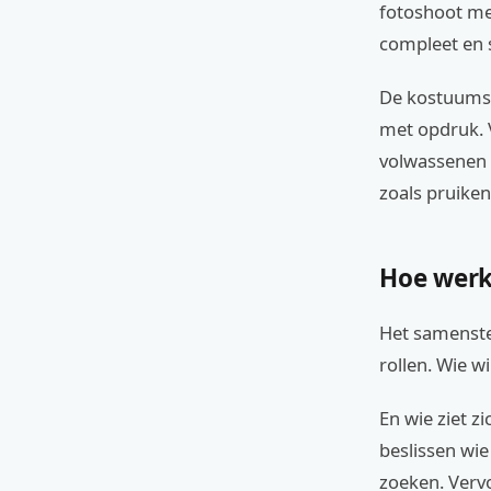
fotoshoot me
compleet en s
De kostuums 
met opdruk. V
volwassenen z
zoals pruiken
Hoe werk
Het samenste
rollen. Wie wi
En wie ziet z
beslissen wie
zoeken. Vervo