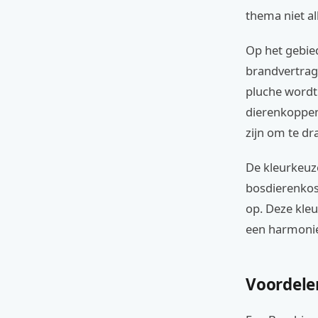
thema niet al
Op het gebied
brandvertrag
pluche wordt 
dierenkoppen
zijn om te dr
De kleurkeuze 
bosdierenkos
op. Deze kle
een harmonieu
Voordele