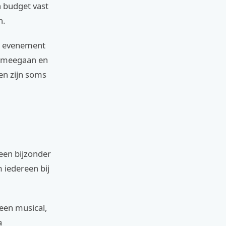
n budget vast
n.
t evenement
n meegaan en
en zijn soms
een bijzonder
 iedereen bij
 een musical,
a