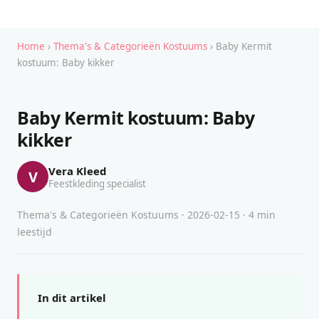
Home
›
Thema's & Categorieën Kostuums
› Baby Kermit
kostuum: Baby kikker
Baby Kermit kostuum: Baby
kikker
Vera Kleed
V
Feestkleding specialist
Thema's & Categorieën Kostuums · 2026-02-15 · 4 min
leestijd
In dit artikel