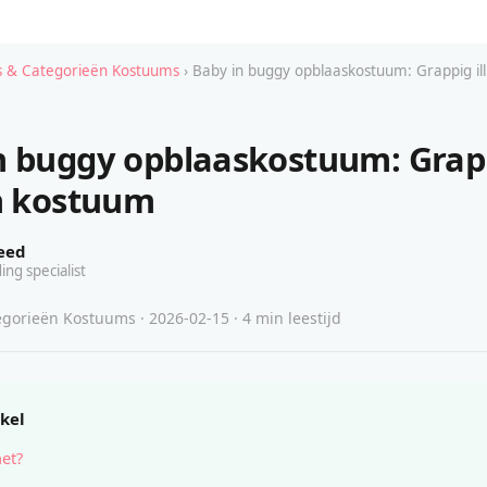
 & Categorieën Kostuums
› Baby in buggy opblaaskostuum: Grappig il
n buggy opblaaskostuum: Grap
on kostuum
eed
ing specialist
gorieën Kostuums · 2026-02-15 · 4 min leestijd
ikel
het?