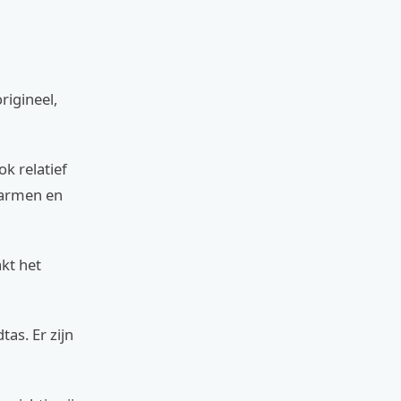
rigineel,
k relatief
e armen en
kt het
as. Er zijn