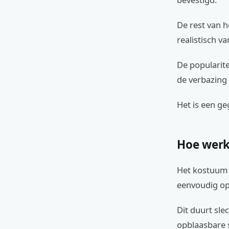
De rest van h
realistisch v
De popularit
de verbazing 
Het is een ge
Hoe werk
Het kostuum w
eenvoudig op
Dit duurt sl
opblaasbare s