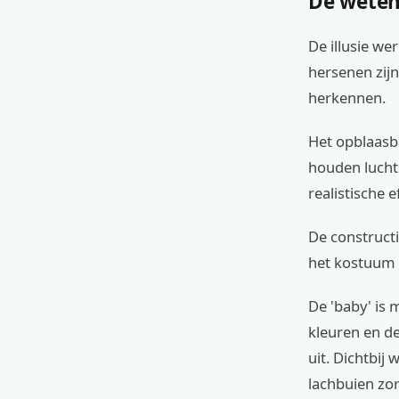
De weten
De illusie we
hersenen zij
herkennen.
Het opblaasba
houden lucht 
realistische e
De construct
het kostuum g
De 'baby' is 
kleuren en de
uit. Dichtbij
lachbuien zor