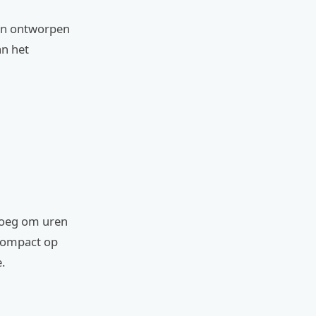
ijn ontworpen
an het
enoeg om uren
 compact op
.