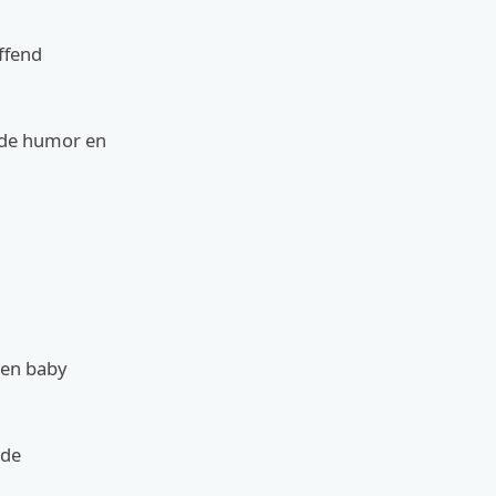
uffend
n de humor en
 en baby
 de