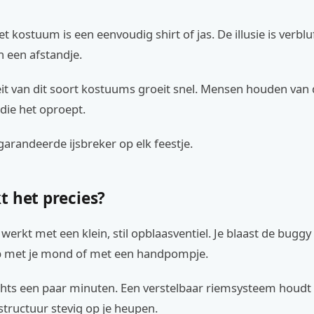
et kostuum is een eenvoudig shirt of jas. De illusie is verbl
an een afstandje.
eit van dit soort kostuums groeit snel. Mensen houden va
die het oproept.
garandeerde ijsbreker op elk feestje.
t het precies?
erkt met een klein, stil opblaasventiel. Je blaast de buggy
 met je mond of met een handpompje.
echts een paar minuten. Een verstelbaar riemsysteem houdt
tructuur stevig op je heupen.