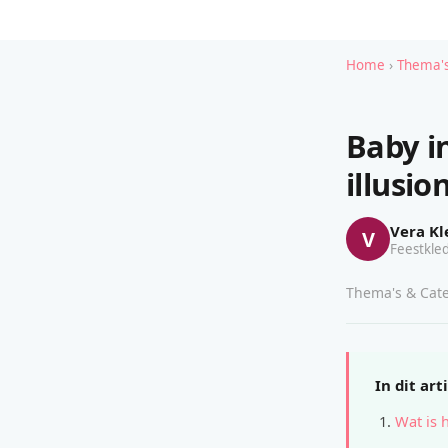
Home
›
Thema's
Baby i
illusi
Vera Kl
V
Feestkled
Thema's & Cate
In dit art
Wat is 