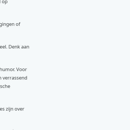
l op
igingen of
eel. Denk aan
 humor. Voor
en verrassend
ische
es zijn over