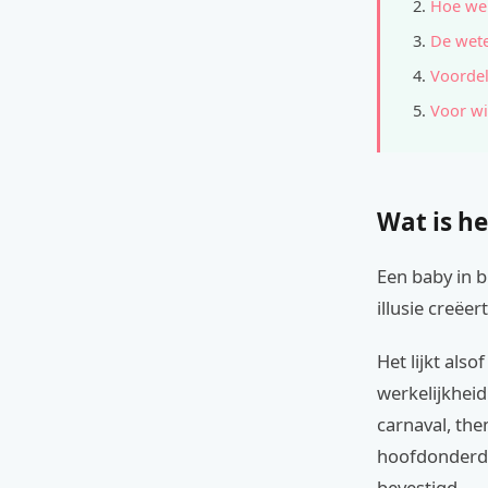
Hoe wer
De wete
Voordel
Voor wi
Wat is he
Een baby in 
illusie creëert
Het lijkt als
werkelijkheid
carnaval, the
hoofdonderde
bevestigd.