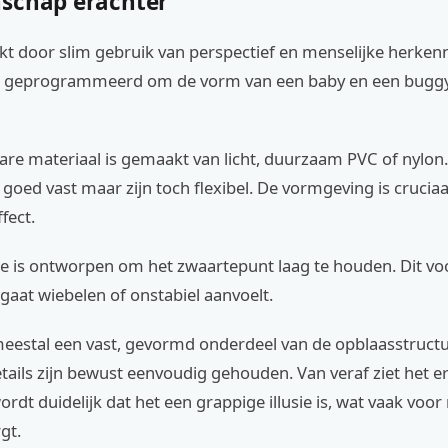
schap erachter
rkt door slim gebruik van perspectief en menselijke herken
n geprogrammeerd om de vorm van een baby en een buggy 
re materiaal is gemaakt van licht, duurzaam PVC of nylon.
goed vast maar zijn toch flexibel. De vormgeving is cruciaa
ffect.
ie is ontworpen om het zwaartepunt laag te houden. Dit v
aat wiebelen of onstabiel aanvoelt.
meestal een vast, gevormd onderdeel van de opblaasstructu
tails zijn bewust eenvoudig gehouden. Van veraf ziet het e
 wordt duidelijk dat het een grappige illusie is, wat vaak voo
gt.