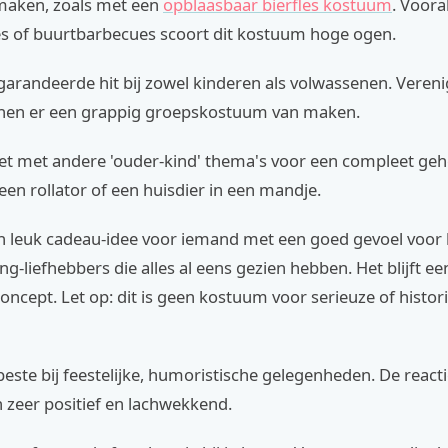
maken, zoals met een
opblaasbaar bierfles kostuum
. Voora
jes of buurtbarbecues scoort dit kostuum hoge ogen.
garandeerde hit bij zowel kinderen als volwassenen. Veren
nen er een grappig groepskostuum van maken.
t met andere 'ouder-kind' thema's voor een compleet geh
en rollator of een huisdier in een mandje.
en leuk cadeau-idee voor iemand met een goed gevoel voor
ng-liefhebbers die alles al eens gezien hebben. Het blijft e
concept. Let op: dit is geen kostuum voor serieuze of histor
beste bij feestelijke, humoristische gelegenheden. De reacti
 zeer positief en lachwekkend.