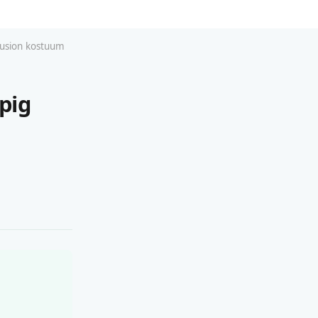
lusion kostuum
pig