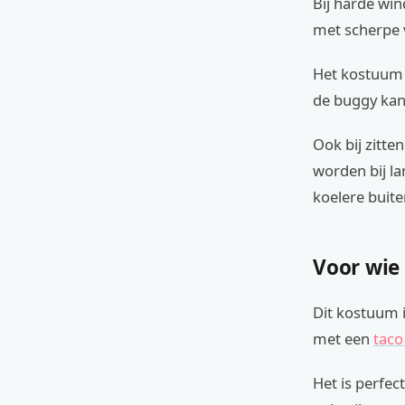
Bij harde win
met scherpe 
Het kostuum 
de buggy kan 
Ook bij zitte
worden bij la
koelere buit
Voor wie
Dit kostuum 
met een
tac
Het is perfec