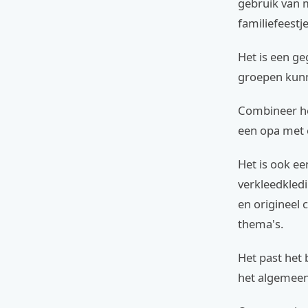
gebruik van 
familiefeest
Het is een ge
groepen kun
Combineer he
een opa met e
Het is ook e
verkleedkledi
en origineel 
thema's.
Het past het 
het algemeen