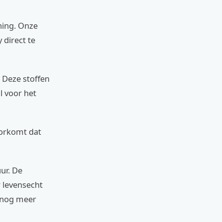
ning. Onze
direct te
 Deze stoffen
l voor het
oorkomt dat
ur. De
r levensecht
r nog meer