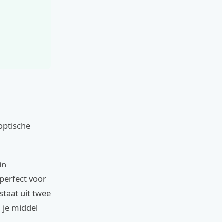
optische
in
 perfect voor
staat uit twee
 je middel