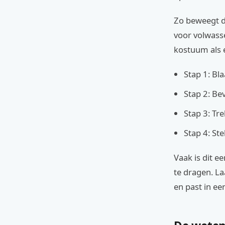
Zo beweegt de
voor volwass
kostuum als 
Stap 1: Bl
Stap 2: Be
Stap 3: Tre
Stap 4: St
Vaak is dit e
te dragen. L
en past in ee