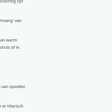
zichtig zijn
omvang' van
r kan warm
shuis of in
 van opvallen
 er hilarisch