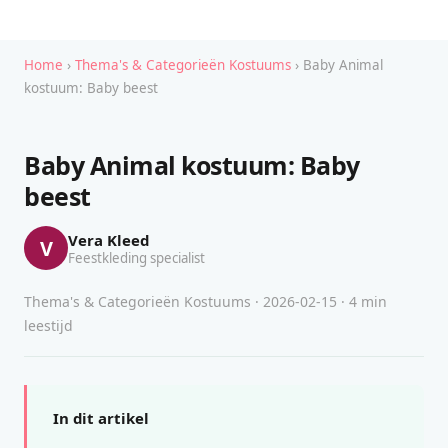
Home
›
Thema's & Categorieën Kostuums
› Baby Animal
kostuum: Baby beest
Baby Animal kostuum: Baby
beest
Vera Kleed
V
Feestkleding specialist
Thema's & Categorieën Kostuums · 2026-02-15 · 4 min
leestijd
In dit artikel