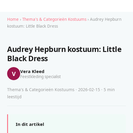
Home
›
Thema's & Categorieën Kostuums
› Audrey Hepburn
kostuum: Little Black Dress
Audrey Hepburn kostuum: Little
Black Dress
Vera Kleed
V
Feestkleding specialist
Thema's & Categorieën Kostuums · 2026-02-15 · 5 min
leestijd
In dit artikel