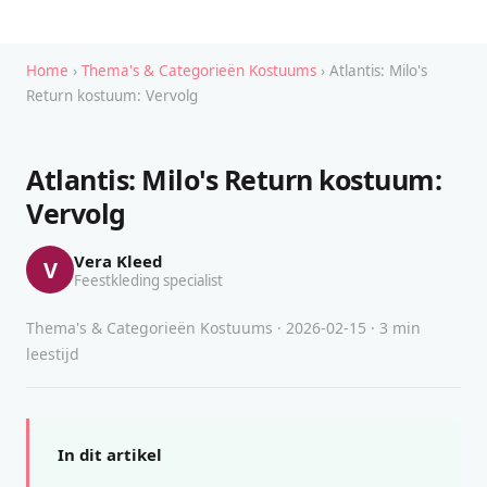
Home
›
Thema's & Categorieën Kostuums
› Atlantis: Milo's
Return kostuum: Vervolg
Atlantis: Milo's Return kostuum:
Vervolg
Vera Kleed
V
Feestkleding specialist
Thema's & Categorieën Kostuums · 2026-02-15 · 3 min
leestijd
In dit artikel