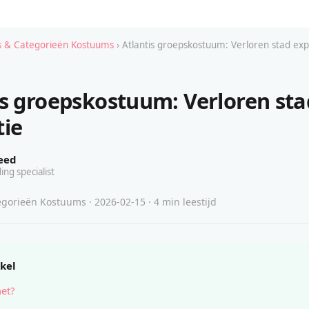
 & Categorieën Kostuums
› Atlantis groepskostuum: Verloren stad exp
is groepskostuum: Verloren sta
tie
eed
ing specialist
gorieën Kostuums · 2026-02-15 · 4 min leestijd
ikel
het?