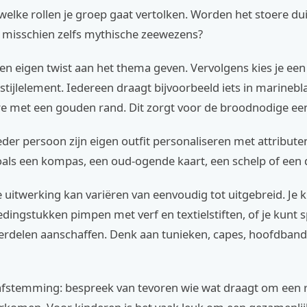
welke rollen je groep gaat vertolken. Worden het stoere dui
f misschien zelfs mythische zeewezens?
een eigen twist aan het thema geven. Vervolgens kies je ee
 stijlelement. Iedereen draagt bijvoorbeeld iets in marinebl
re met een gouden rand. Dit zorgt voor de broodnodige ee
der persoon zijn eigen outfit personaliseren met attributen 
oals een kompas, een oud-ogende kaart, een schelp of een 
 uitwerking kan variëren van eenvoudig tot uitgebreid. Je 
dingstukken pimpen met verf en textielstiften, of je kunt s
delen aanschaffen. Denk aan tunieken, capes, hoofdband
s afstemming: bespreek van tevoren wie wat draagt om een