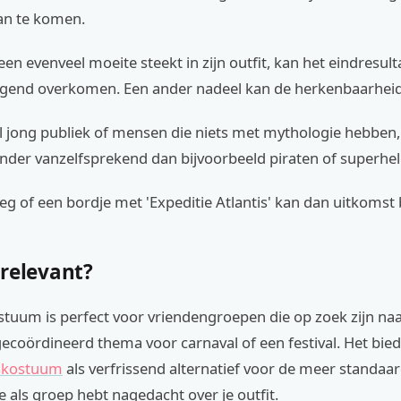
lan te komen.
reen evenveel moeite steekt in zijn outfit, kan het eindresult
nd overkomen. Een ander nadeel kan de herkenbaarheid 
l jong publiek of mensen die niets met mythologie hebben,
nder vanzelfsprekend dan bijvoorbeeld piraten of superhe
leg of een bordje met 'Expeditie Atlantis' kan dan uitkomst
 relevant?
stuum is perfect voor vriendengroepen die op zoek zijn na
gecoördineerd thema voor carnaval of een festival. Het bie
pskostuum
als verfrissend alternatief voor de meer standaa
je als groep hebt nagedacht over je outfit.