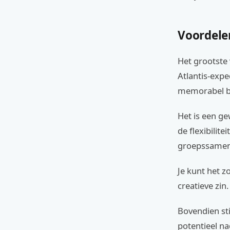
Voordele
Het grootste 
Atlantis-expe
memorabel b
Het is een ge
de flexibilit
groepssamens
Je kunt het z
creatieve zin.
Bovendien st
potentieel na