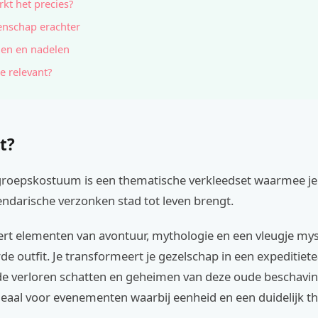
kt het precies?
nschap erachter
en en nadelen
e relevant?
t?
 groepskostuum is een thematische verkleedset waarmee j
ndarische verzonken stad tot leven brengt.
rt elementen van avontuur, mythologie en een vleugje myst
e outfit. Je transformeert je gezelschap in een expeditiet
de verloren schatten en geheimen van deze oude beschaving
deaal voor evenementen waarbij eenheid en een duidelijk t