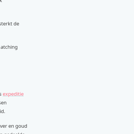
k
sterkt de
matching
ns
expeditie
sen
id.
ilver en goud