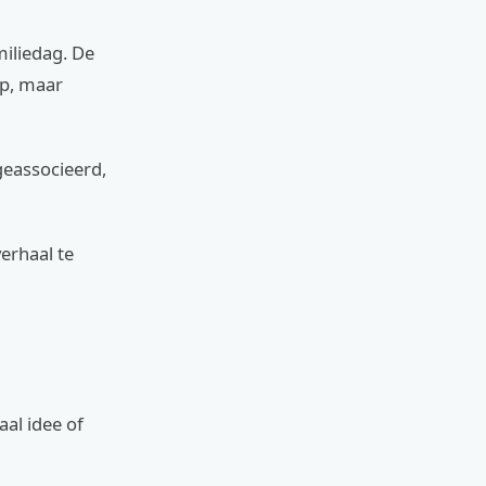
miliedag. De
op, maar
geassocieerd,
erhaal te
al idee of