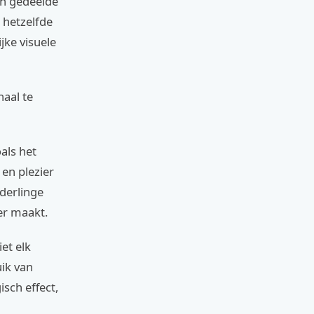
an gedeelde
 hetzelfde
jke visuele
aal te
als het
en plezier
derlinge
er maakt.
et elk
uik van
sch effect,