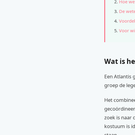
Hoe wer
De wete
Voordel
Voor wi
Wat is he
Een Atlantis
groep de lege
Het combinee
gecoördineerd
zoek is naar 
kostuum is i
staan.