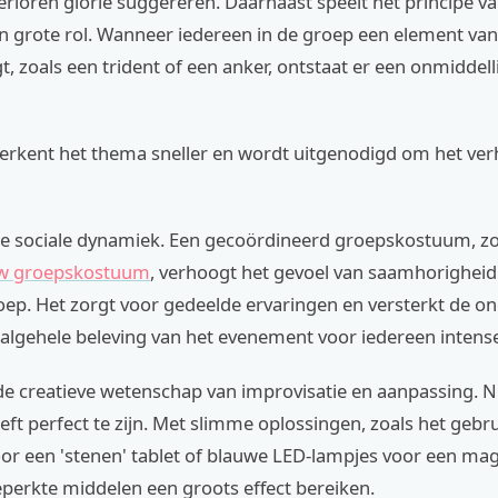
erloren glorie suggereren. Daarnaast speelt het principe v
n grote rol. Wanneer iedereen in de groep een element van
t, zoals een trident of een anker, ontstaat er een onmiddelli
herkent het thema sneller en wordt uitgenodigd om het verh
 de sociale dynamiek. Een gecoördineerd groepskostuum, zo
ew groepskostuum
, verhoogt het gevoel van saamhorigheid 
ep. Het zorgt voor gedeelde ervaringen en versterkt de on
 algehele beleving van het evenement voor iedereen intens
r de creatieve wetenschap van improvisatie en aanpassing. Ni
ft perfect te zijn. Met slimme oplossingen, zoals het gebr
or een 'stenen' tablet of blauwe LED-lampjes voor een magi
perkte middelen een groots effect bereiken.