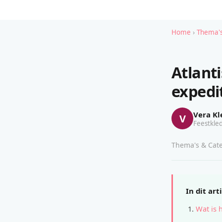
Home
›
Thema's
Atlant
expedi
Vera Kl
V
Feestkled
Thema's & Cate
In dit art
Wat is 