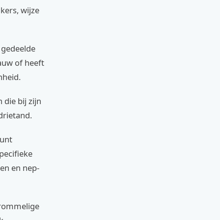
kers, wijze
n gedeelde
auw of heeft
nheid.
die bij zijn
drietand.
kunt
pecifieke
en en nep-
 rommelige