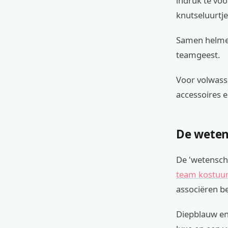
indruk te vo
knutseluurtje
Samen helmen
teamgeest.
Voor volwass
accessoires e
De weten
De 'wetensch
team kostu
associëren b
Diepblauw en 