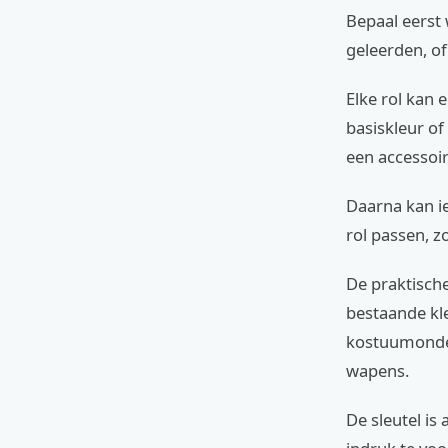
Bepaal eerst 
geleerden, o
Elke rol kan 
basiskleur of
een accessoi
Daarna kan ie
rol passen, z
De praktische
bestaande kle
kostuumonder
wapens.
De sleutel i