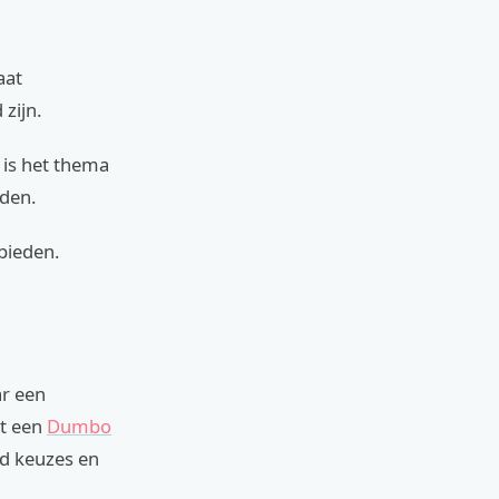
aat
zijn.
 is het thema
lden.
 bieden.
ar een
dt een
Dumbo
rd keuzes en