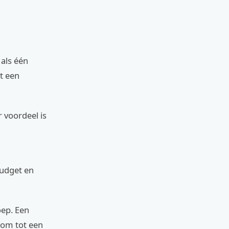
 als één
t een
r voordeel is
budget en
oep. Een
g om tot een