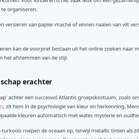
orkomen. Voor kinderen is het vaak leuk om een gezamenlij
 te organiseren.
 versieren van papier-maché of vinnen naaien van vilt ver
enen kan de voorpret bestaan uit het online zoeken naar 
n het afstemmen van de stijl.
schap erachter
ap' achter een succesvol Atlantis groepskostuum, zoals o
um
, zit hem in de psychologie van kleur en herkenning. Men
epaalde kleuren automatisch met water, mysterie en oudhe
turkoois roepen de oceaan op, terwijl metallic tinten als z