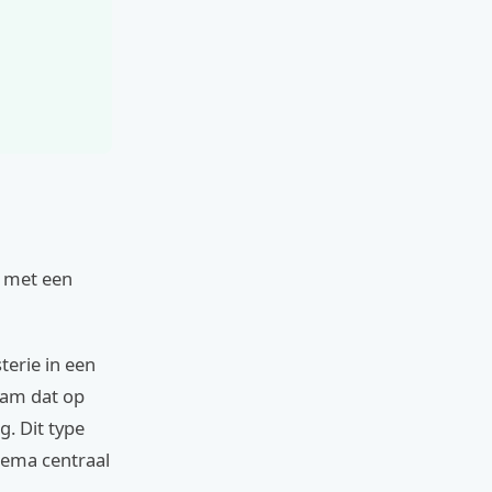
e met een
erie in een
eam dat op
. Dit type
hema centraal