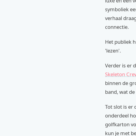
luxe en een v
symboliek ee
verhaal draag
connectie.
Het publiek 
'lezen'.
Verder is er
Skeleton Cr
binnen de gro
band, wat de
Tot slot is e
onderdeel hoe
golfkarton vo
kun je met be