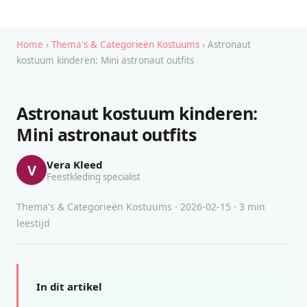
Home
›
Thema's & Categorieën Kostuums
› Astronaut
kostuum kinderen: Mini astronaut outfits
Astronaut kostuum kinderen:
Mini astronaut outfits
Vera Kleed
V
Feestkleding specialist
Thema's & Categorieën Kostuums · 2026-02-15 · 3 min
leestijd
In dit artikel