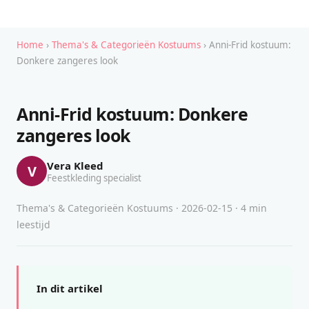
Home
›
Thema's & Categorieën Kostuums
› Anni-Frid kostuum:
Donkere zangeres look
Anni-Frid kostuum: Donkere
zangeres look
Vera Kleed
V
Feestkleding specialist
Thema's & Categorieën Kostuums · 2026-02-15 · 4 min
leestijd
In dit artikel