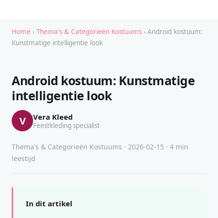
Home
›
Thema's & Categorieën Kostuums
› Android kostuum:
Kunstmatige intelligentie look
Android kostuum: Kunstmatige
intelligentie look
Vera Kleed
V
Feestkleding specialist
Thema's & Categorieën Kostuums · 2026-02-15 · 4 min
leestijd
In dit artikel