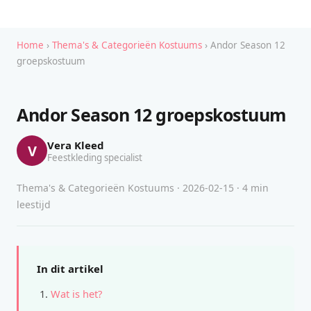
Home
›
Thema's & Categorieën Kostuums
› Andor Season 12
groepskostuum
Andor Season 12 groepskostuum
Vera Kleed
V
Feestkleding specialist
Thema's & Categorieën Kostuums · 2026-02-15 · 4 min
leestijd
In dit artikel
Wat is het?