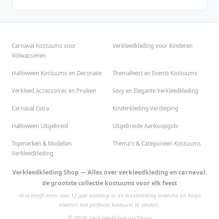
Carnaval Kostuums voor
Verkleedkleding voor Kinderen
Volwassenen
Halloween Kostuums en Decoratie
Themafeest en Events Kostuums
Verkleed Accessoires en Pruiken
Sexy en Elegante Verkleedkleding
Carnaval Extra
Kinderkleding Verdieping
Halloween Uitgebreid
Uitgebreide Aankoopgids
Topmerken & Modellen
Thema's & Categorieën Kostuums
Verkleedkleding
Verkleedkleding Shop — Alles over verkleedkleding en carnaval:
de grootste collectie kostuums voor elk feest
Vera heeft meer dan 12 jaar ervaring in de feestkleding branche en helpt
klanten het perfecte kostuum te vinden.
© 2026 Verkleedkleding Shop