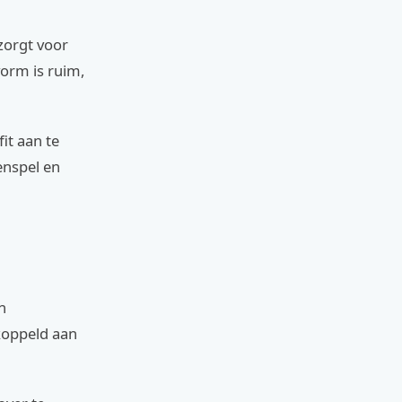
zorgt voor
orm is ruim,
it aan te
enspel en
n
koppeld aan