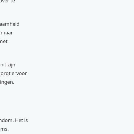
over te
rzaamheid
, maar
 met
it zijn
zorgt ervoor
ingen.
ndom. Het is
ums.