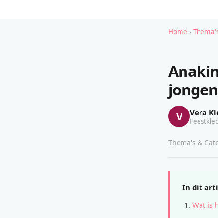
Home
›
Thema's
Anakin
jongen
Vera Kl
V
Feestkled
Thema's & Cate
In dit art
Wat is 