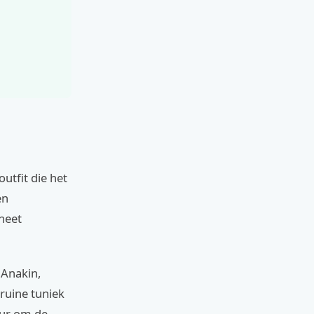
utfit die het
en
aneet
 Anakin,
bruine tuniek
uur om de