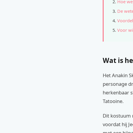
Hoe wer
De wete
Voordel
Voor wi
Wat is he
Het Anakin Sk
personage dro
herkenbaar st
Tatooine.
Dit kostuum r
voordat hij J
met een bijp