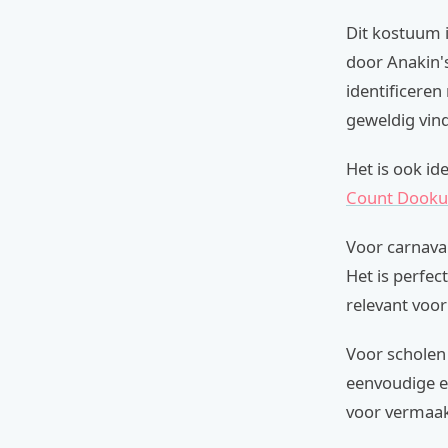
Dit kostuum i
door Anakin's
identificeren
geweldig vin
Het is ook id
Count Dooku
Voor carnaval
Het is perfec
relevant voo
Voor scholen 
eenvoudige e
voor vermaak 