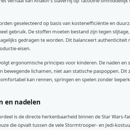
het verhaal van Anakin's slavernij op Tatooine onmiddellijk 
orden geselecteerd op basis van kostenefficiëntie en duu
eel gebruik. De stoffen moeten bestand zijn tegen slijtage
agelijks gedragen te worden. Dit balanceert authenticiteit
oductie-eisen.
olgt ergonomische principes voor kinderen. De naden en sn
n bewegende lichamen, niet aan statische paspoppen. Dit 
 comfortabel kan rennen, springen en spelen zonder beperk
n en nadelen
rdeel is de directe herkenbaarheid binnen de Star Wars-fa
uze die opvalt tussen de vele Stormtrooper- en Jedi-kostu