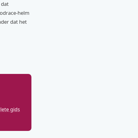
 dat
 Podrace-helm
nder dat het
ete gids