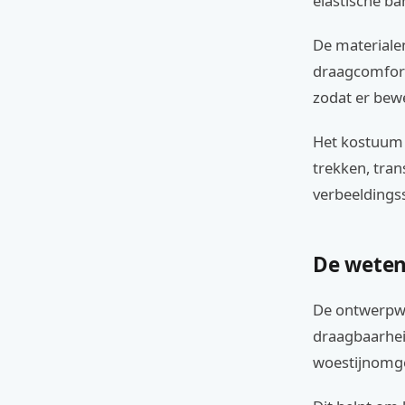
elastische ba
De materialen
draagcomfort
zodat er bewe
Het kostuum f
trekken, tran
verbeeldingss
De weten
De ontwerpwe
draagbaarhei
woestijnomg