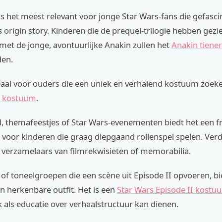
s het meest relevant voor jonge Star Wars-fans die gefasci
 origin story. Kinderen die de prequel-trilogie hebben gezi
 met de jonge, avontuurlijke Anakin zullen het
Anakin tiene
den.
eaal voor ouders die een uniek en verhalend kostuum zoeke
 kostuum
.
, themafeestjes of Star Wars-evenementen biedt het een fri
t voor kinderen die graag diepgaand rollenspel spelen. Verd
r verzamelaars van filmrekwisieten of memorabilia.
of toneelgroepen die een scène uit Episode II opvoeren, bi
n herkenbare outfit. Het is een
Star Wars Episode II kostu
als educatie over verhaalstructuur kan dienen.