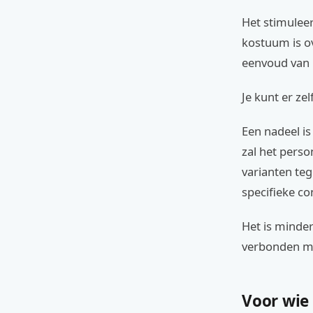
Het stimuleer
kostuum is o
eenvoud van 
Je kunt er zel
Een nadeel is
zal het perso
varianten teg
specifieke co
Het is minder
verbonden met
Voor wie