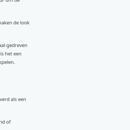
 maken de look
haal-gedreven
is het een
spelen.
verd als een
nd of