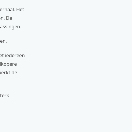
erhaal. Het
en. De
assingen.
gen.
iet iedereen
edkopere
perkt de
sterk