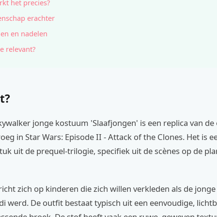
kt het precies?
nschap erachter
en en nadelen
e relevant?
t?
ywalker jonge kostuum 'Slaafjongen' is een replica van de o
eg in Star Wars: Episode II - Attack of the Clones. Het is e
uk uit de prequel-trilogie, specifiek uit de scènes op de pl
icht zich op kinderen die zich willen verkleden als de jonge
edi werd. De outfit bestaat typisch uit een eenvoudige, licht
assende broek. De stof heeft vaak een ruwe, geweven text