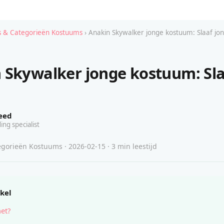
 & Categorieën Kostuums
› Anakin Skywalker jonge kostuum: Slaaf jo
 Skywalker jonge kostuum: Sl
eed
ing specialist
gorieën Kostuums · 2026-02-15 · 3 min leestijd
ikel
het?