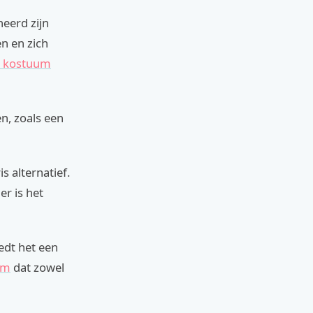
neerd zijn
en en zich
r kostuum
n, zoals een
s alternatief.
er is het
edt het een
um
dat zowel