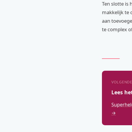
Ten slotte is
makkelijk te 
aan toevoege
te complex o
VOLGENDE
Lees he
Superhel
→