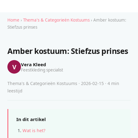
Home
›
Thema's & Categorieën Kostuums
› Amber kostuum:
Stiefzus prinses
Amber kostuum: Stiefzus prinses
Vera Kleed
V
Feestkleding specialist
Thema's & Categorieën Kostuums · 2026-02-15 · 4 min
leestijd
In dit artikel
Wat is het?