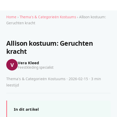
Home
›
Thema's & Categorieën Kostuums
› Allison kostuum:
Geruchten kracht
Allison kostuum: Geruchten
kracht
Vera Kleed
V
Feestkleding specialist
Thema's & Categorieën Kostuums · 2026-02-15 · 3 min
leestijd
In dit artikel