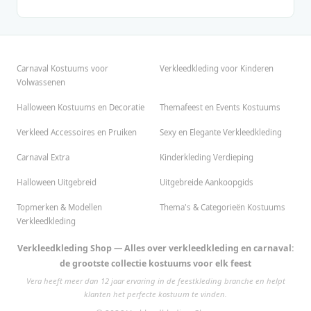
Carnaval Kostuums voor
Verkleedkleding voor Kinderen
Volwassenen
Halloween Kostuums en Decoratie
Themafeest en Events Kostuums
Verkleed Accessoires en Pruiken
Sexy en Elegante Verkleedkleding
Carnaval Extra
Kinderkleding Verdieping
Halloween Uitgebreid
Uitgebreide Aankoopgids
Topmerken & Modellen
Thema's & Categorieën Kostuums
Verkleedkleding
Verkleedkleding Shop — Alles over verkleedkleding en carnaval:
de grootste collectie kostuums voor elk feest
Vera heeft meer dan 12 jaar ervaring in de feestkleding branche en helpt
klanten het perfecte kostuum te vinden.