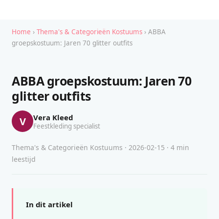
Home
›
Thema's & Categorieën Kostuums
› ABBA
groepskostuum: Jaren 70 glitter outfits
ABBA groepskostuum: Jaren 70
glitter outfits
Vera Kleed
V
Feestkleding specialist
Thema's & Categorieën Kostuums · 2026-02-15 · 4 min
leestijd
In dit artikel